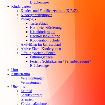
Brückentage
Kindergarten
Kinder- und Familienzentrum (KiFaZ)
Kindergartengruppen
Pädagogik
Tagesablauf
Kompetenzförderung
Kleinkindgruppe
Eltern-Kind-Gruppe
Kooperation Schule
Aktivitäten im Jahresablauf
Aktive Eltern Kindergarten
Öffnungszeiten / Ferien
Öffnungszeiten
Ferien / Schließzeiten / Ferienbetreuung /
Brückentage
Hort
KulturRaum
Veranstaltungen
Vermietungen
Über uns
Leitbild
Schutzkonzept
Gremien
Fördermaßnahmen