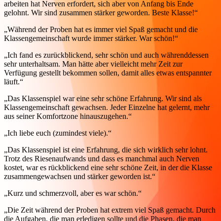
arbeiten hat Nerven erfordert, sich aber von Anfang bis Ende
gelohnt. Wir sind zusammen stärker geworden. Beste Klasse!“
„Während der Proben hat es immer viel Spaß gemacht und die
Klassengemeinschaft wurde immer stärker. War schön!“
„Ich fand es zurückblickend, sehr schön und auch währenddessen
sehr unterhaltsam. Man hätte aber vielleicht mehr Zeit zur
Verfügung gestellt bekommen sollen, damit alles etwas entspannter
läuft.“
„Das Klassenspiel war eine sehr schöne Erfahrung. Wir sind als
Klassengemeinschaft gewachsen. Jeder Einzelne hat gelernt, mehr
aus seiner Komfortzone hinauszugehen.“
„Ich liebe euch (zumindest viele).“
„Das Klassenspiel ist eine Erfahrung, die sich wirklich sehr lohnt.
Trotz des Riesenaufwands und dass es manchmal auch Nerven
kostet, war es rückblickend eine sehr schöne Zeit, in der die Klasse
zusammengewachsen und stärker geworden ist.“
„Kurz und schmerzvoll, aber es war schön.“
„Die Zeit während der Proben hat extrem viel Spaß gemacht. Durch
die Aufgaben, die man erledigen sollte und die Phasen, die man