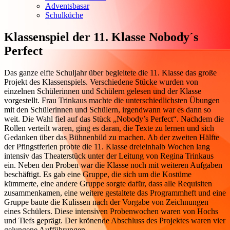
Adventsbasar
Schulküche
Klassenspiel der 11. Klasse Nobody´s
Perfect
Das ganze elfte Schuljahr über begleitete die 11. Klasse das große
Projekt des Klassenspiels. Verschiedene Stücke wurden von
einzelnen Schülerinnen und Schülern gelesen und der Klasse
vorgestellt. Frau Trinkaus machte die unterschiedlichsten Übungen
mit den Schülerinnen und Schülern, irgendwann war es dann so
weit. Die Wahl fiel auf das Stück „Nobody’s Perfect“. Nachdem die
Rollen verteilt waren, ging es daran, die Texte zu lernen und sich
Gedanken über das Bühnenbild zu machen. Ab der zweiten Hälfte
der Pfingstferien probte die 11. Klasse dreieinhalb Wochen lang
intensiv das Theaterstück unter der Leitung von Regina Trinkaus
ein. Neben den Proben war die Klasse noch mit weiteren Aufgaben
beschäftigt. Es gab eine Gruppe, die sich um die Kostüme
kümmerte, eine andere Gruppe sorgte dafür, dass alle Requisiten
zusammenkamen, eine weitere gestaltete das Programmheft und eine
Gruppe baute die Kulissen nach der Vorgabe von Zeichnungen
eines Schülers. Diese intensiven Probenwochen waren von Hochs
und Tiefs geprägt. Der krönende Abschluss des Projektes waren vier
gelungene Aufführungen.