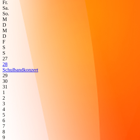
Fr.
Sa.
So.
M
D
M
D
F
S
S
27
28
Schulbandkonzert
29
30
31
1
2
3
4
5
6
7
8
9