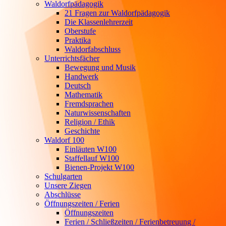
Waldorfpädagogik
21 Fragen zur Waldorfpädagogik
Die Klassenlehrerzeit
Oberstufe
Praktika
Waldorfabschluss
Unterrichtsfächer
Bewegung und Musik
Handwerk
Deutsch
Mathematik
Fremdsprachen
Naturwissenschaften
Religion / Ethik
Geschichte
Waldorf 100
Einläuten W100
Staffellauf W100
Bienen-Projekt W100
Schulgarten
Unsere Ziegen
Abschlüsse
Öffnungszeiten / Ferien
Öffnungszeiten
Ferien / Schließzeiten / Ferienbetreuung /