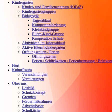
Kindergarten
Kinder- und Familienzentrum (KiFaZ)
Kindergartengruppen
Pädagogik
Tagesablauf
Kompetenzförderung
Kleinkindgruppe
Eltern-Kind-Gruppe
Kooperation Schule
Aktivitäten im Jahresablauf
Aktive Eltern Kindergarten
Öffnungszeiten / Ferien
Öffnungszeiten
Ferien / Schließzeiten / Ferienbetreuung / Brücken
Hort
KulturRaum
Veranstaltungen
Vermietungen
Über uns
Leitbild
Schutzkonzept
Gremien
Fördermaßnahmen
Adventsbasar
Schulküche