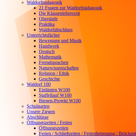
Waldorfpädagogik
21 Fragen zur Waldorfpädagogik
Die Klassenlehrerzeit
Oberstufe
Praktika
Waldorfabschluss
Unterrichtsfächer
Bewegung und Musik
Handwerk
Deutsch
Mathematik
Fremdsprachen
Naturwissenschaften
Religion / Ethik
Geschichte
Waldorf 100
Einläuten W100
Staffellauf W100
Bienen-Projekt W100
Schulgarten
Unsere Ziegen
Abschlüsse
Öffnungszeiten / Ferien
Öffnungszeiten
Ferien / Schließzeiten / Ferienbetreuung / Brücken