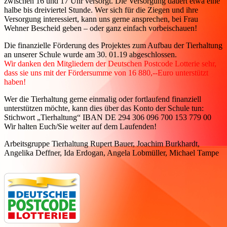
zwischen 16 und 17 Uhr versorgt. Die Versorgung dauert etwa eine
halbe bis dreiviertel Stunde. Wer sich für die Ziegen und ihre
Versorgung interessiert, kann uns gerne ansprechen, bei Frau
Wehner Bescheid geben – oder ganz einfach vorbeischauen!
Die finanzielle Förderung des Projektes zum Aufbau der Tierhaltung
an unserer Schule wurde am 30. 01.19 abgeschlossen.
Wir danken den Mitgliedern der Deutschen Postcode Lotterie sehr,
dass sie uns mit der Fördersumme von 16 880,--Euro unterstützt
haben!
Wer die Tierhaltung gerne einmalig oder fortlaufend finanziell
unterstützen möchte, kann dies über das Konto der Schule tun:
Stichwort „Tierhaltung“ IBAN DE 294 306 096 700 153 779 00
Wir halten Euch/Sie weiter auf dem Laufenden!
Arbeitsgruppe Tierhaltung Rupert Bauer, Joachim Burkhardt,
Angelika Deffner, Ida Erdogan, Angela Lobmüller, Michael Tampe