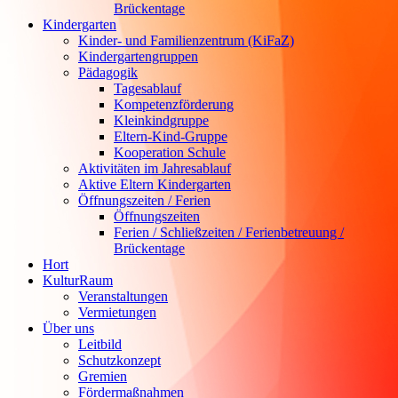
Brückentage
Kindergarten
Kinder- und Familienzentrum (KiFaZ)
Kindergartengruppen
Pädagogik
Tagesablauf
Kompetenzförderung
Kleinkindgruppe
Eltern-Kind-Gruppe
Kooperation Schule
Aktivitäten im Jahresablauf
Aktive Eltern Kindergarten
Öffnungszeiten / Ferien
Öffnungszeiten
Ferien / Schließzeiten / Ferienbetreuung /
Brückentage
Hort
KulturRaum
Veranstaltungen
Vermietungen
Über uns
Leitbild
Schutzkonzept
Gremien
Fördermaßnahmen