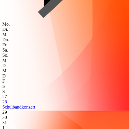
Mo.
Di.
Mi.
Do.
Fr.
Sa.
So.
M
D
M
D
F
S
S
27
28
Schulbandkonzert
29
30
31
1