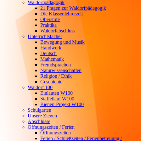
Waldorfpädagogik
21 Fragen zur Waldorfpädagogik
Die Klassenlehrerzeit
Oberstufe
Praktika
Waldorfabschluss
Unterrichtsfächer
Bewegung und Musik
Handwerk
Deutsch
Mathematik
Fremdsprachen
Naturwissenschaften
Religion / Ethik
Geschichte
Waldorf 100
Einläuten W100
Staffellauf W100
Bienen-Projekt W100
Schulgarten
Unsere Ziegen
Abschlüsse
Öffnungszeiten / Ferien
Öffnungszeiten
Ferien / Schließzeiten / Ferienbetreuung /