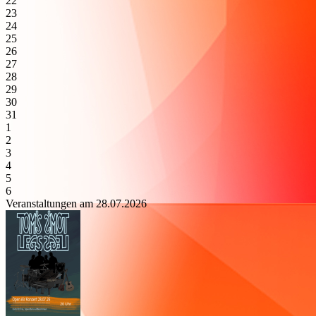
22
23
24
25
26
27
28
29
30
31
1
2
3
4
5
6
Veranstaltungen am 28.07.2026