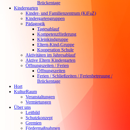
Brückentage
Kindergarten
Kinder- und Familienzentrum (KiFaZ)
Kindergartengruppen
Pädagogik
Tagesablauf
Kompetenzförderung
Kleinkindgruppe
Eltern-Kind-Gruppe
Kooperation Schule
Aktivitäten im Jahresablauf
Aktive Eltern Kindergarten
Öffnungszeiten / Ferien
Öffnungszeiten
Ferien / Schließzeiten / Ferienbetreuung /
Brückentage
Hort
KulturRaum
Veranstaltungen
Vermietungen
Über uns
Leitbild
Schutzkonzept
Gremien
Fördermaßnahmen