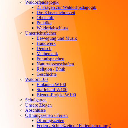
Waldorfpädagogik
21 Fragen zur Waldorfpädagogik
Die Klassenlehrerzeit
Oberstufe
Praktika
Waldorfabschluss
Unterrichtsfächer
Bewegung und Musik
Handwerk
Deutsch
Mathematik
Fremdsprachen
Naturwissenschaften
Religion / Ethik
Geschichte
Waldorf 100
Einläuten W100
Staffellauf W100
Bienen-Projekt W100
Schulgarten
Unsere Ziegen
Abschlüsse
Öffnungszeiten / Ferien
Öffnungszeiten
Ferien / Schließzeiten / Ferienbetreuung /