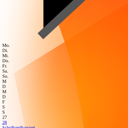
Mo.
Di.
Mi.
Do.
Fr.
Sa.
So.
M
D
M
D
F
S
S
27
28
Schulbandkonzert