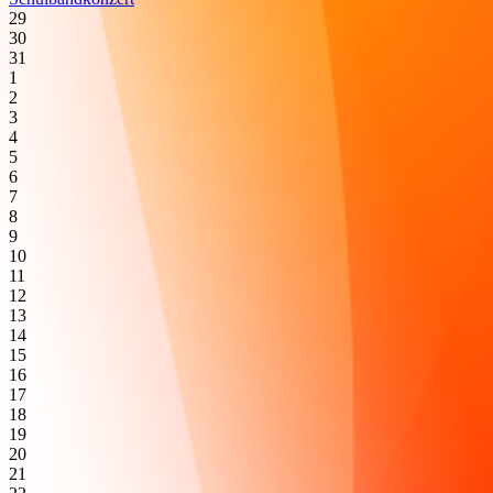
29
30
31
1
2
3
4
5
6
7
8
9
10
11
12
13
14
15
16
17
18
19
20
21