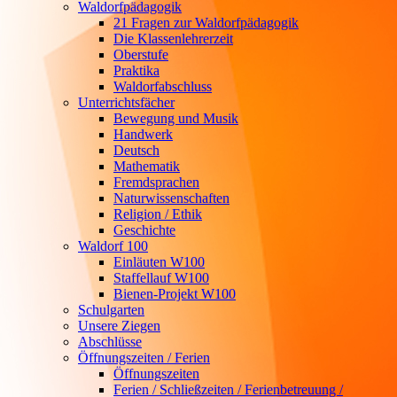
Waldorfpädagogik
21 Fragen zur Waldorfpädagogik
Die Klassenlehrerzeit
Oberstufe
Praktika
Waldorfabschluss
Unterrichtsfächer
Bewegung und Musik
Handwerk
Deutsch
Mathematik
Fremdsprachen
Naturwissenschaften
Religion / Ethik
Geschichte
Waldorf 100
Einläuten W100
Staffellauf W100
Bienen-Projekt W100
Schulgarten
Unsere Ziegen
Abschlüsse
Öffnungszeiten / Ferien
Öffnungszeiten
Ferien / Schließzeiten / Ferienbetreuung /