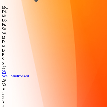
Mo.
Di.
Mi.
Do.
Fr.
Sa.
So.
M
D
M
D
F
S
S
27
28
Schulbandkonzert
29
30
31
1
2
3
4