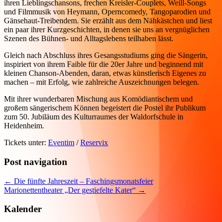
ihren Lieblingschansons, frechen Kreisler-Couplets, Weill-Songs
und Filmmusik von Heymann, Operncomedy, Tangoparodien und
Gänsehaut-Treibendem. Sie erzählt aus dem Nähkästchen und liest
ein paar ihrer Kurzgeschichten, in denen sie uns an vergnüglichen
Szenen des Bühnen- und Alltagslebens teilhaben lässt.
Gleich nach Abschluss ihres Gesangsstudiums ging die Sängerin,
inspiriert von ihrem Faible für die 20er Jahre und beginnend mit
kleinen Chanson-Abenden, daran, etwas künstlerisch Eigenes zu
machen – mit Erfolg, wie zahlreiche Auszeichnungen belegen.
Mit ihrer wunderbaren Mischung aus Komödiantischem und
großem sängerischem Können begeistert die Postel ihr Publikum
zum 50. Jubiläum des Kulturraumes der Waldorfschule in
Heidenheim.
Tickets unter:
Eventim
/
Reservix
Post navigation
←
Die fünfte Jahreszeit – Faschingsmonatsfeier
Marionettentheater „Der gestiefelte Kater“
→
Kalender