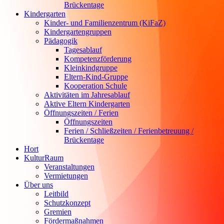
Brückentage
Kindergarten
Kinder- und Familienzentrum (KiFaZ)
Kindergartengruppen
Pädagogik
Tagesablauf
Kompetenzförderung
Kleinkindgruppe
Eltern-Kind-Gruppe
Kooperation Schule
Aktivitäten im Jahresablauf
Aktive Eltern Kindergarten
Öffnungszeiten / Ferien
Öffnungszeiten
Ferien / Schließzeiten / Ferienbetreuung /
Brückentage
Hort
KulturRaum
Veranstaltungen
Vermietungen
Über uns
Leitbild
Schutzkonzept
Gremien
Fördermaßnahmen