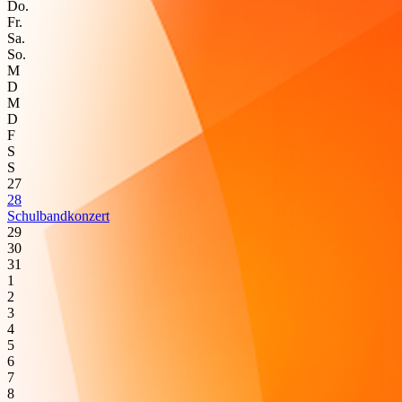
Do.
Fr.
Sa.
So.
M
D
M
D
F
S
S
27
28
Schulbandkonzert
29
30
31
1
2
3
4
5
6
7
8