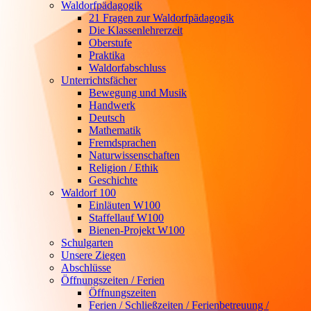
Waldorfpädagogik
21 Fragen zur Waldorfpädagogik
Die Klassenlehrerzeit
Oberstufe
Praktika
Waldorfabschluss
Unterrichtsfächer
Bewegung und Musik
Handwerk
Deutsch
Mathematik
Fremdsprachen
Naturwissenschaften
Religion / Ethik
Geschichte
Waldorf 100
Einläuten W100
Staffellauf W100
Bienen-Projekt W100
Schulgarten
Unsere Ziegen
Abschlüsse
Öffnungszeiten / Ferien
Öffnungszeiten
Ferien / Schließzeiten / Ferienbetreuung /