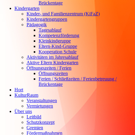
Brückentage
Kindergarten
Kinder- und Familienzentrum (KiFaZ)
Kindergartengruppen
Pädagogik
Tagesablauf
Kompetenzförderung
Kleinkindgruppe
Eltern-Kind-Gruppe
Kooperation Schule
Aktivitäten im Jahresablauf
Aktive Eltern Kindergarten
Öffnungszeiten / Ferien
Öffnungszeiten
Ferien / Schließzeiten / Ferienbetreuung /
Brückentage
Hort
KulturRaum
Veranstaltungen
Vermietungen
Über uns
Leitbild
Schutzkonzept
Gremien
Fördermaßnahmen