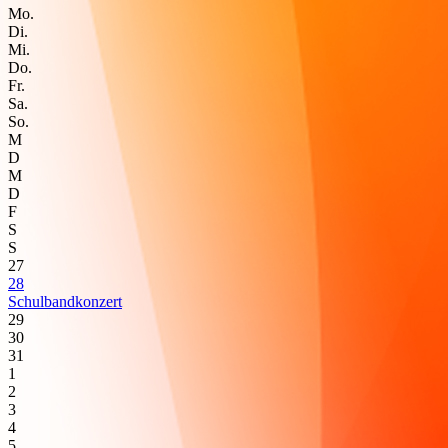
Mo.
Di.
Mi.
Do.
Fr.
Sa.
So.
M
D
M
D
F
S
S
27
28
Schulbandkonzert
29
30
31
1
2
3
4
5