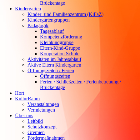
Brückentage
Kindergarten
Kinder- und Familienzentrum (KiFaZ)
Kindergartengruppen
Pädagogik
Tagesablauf
Kompetenzförderung
Kleinkindgruppe
Eltern-Kind-Gruppe
Kooperation Schule
Aktivitäten im Jahresablauf
Aktive Eltern Kindergarten
Öffnungszeiten / Ferien
Öffnungszeiten
Ferien / Schließzeiten / Ferienbetreuung /
Brückentage
Hort
KulturRaum
Veranstaltungen
Vermietungen
Über uns
Leitbild
Schutzkonzept
Gremien
Fördermaßnahmen