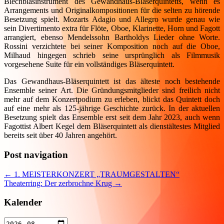
Blechblasinstrument des Gewandhaus-Bläserquintetts, wenn es
Arrangements und Originalkompositionen für die selten zu hörende
Besetzung spielt. Mozarts Adagio und Allegro wurde genau wie
sein Divertimento extra für Flöte, Oboe, Klarinette, Horn und Fagott
arrangiert, ebenso Mendelssohn Bartholdys Lieder ohne Worte.
Rossini verzichtete bei seiner Komposition noch auf die Oboe,
Milhaud hingegen schrieb seine ursprünglich als Filmmusik
vorgesehene Suite für ein vollständiges Bläserquintett.
Das Gewandhaus-Bläserquintett ist das älteste noch bestehende
Ensemble seiner Art. Die Gründungsmitglieder sind freilich nicht
mehr auf dem Konzertpodium zu erleben, blickt das Quintett doch
auf eine mehr als 125-jährige Geschichte zurück. In der aktuellen
Besetzung spielt das Ensemble erst seit dem Jahr 2023, auch wenn
Fagottist Albert Kegel dem Bläserquintett als dienstältestes Mitglied
bereits seit über 40 Jahren angehört.
Post navigation
←
1. MEISTERKONZERT „TRAUMGESTALTEN“
Theaterring: Der zerbrochne Krug
→
Kalender