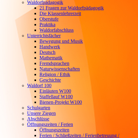
Waldorfpädagogik
21 Fragen zur Waldorfpädagogik
Die Klassenlehrerzeit
Oberstufe
Praktika
Waldorfabschluss
Unterrichtsfächer
Bewegung und Musik
Handwerk
Deutsch
Mathematik
Fremdsprachen
Naturwissenschaften
Religion / Ethik
Geschichte
Waldorf 100
Einläuten W100
Staffellauf W100
Bienen-Projekt W100
Schulgarten
Unsere Ziegen
Abschlüsse
Öffnungszeiten / Ferien
Öffnungszeiten
Ferien / Schließzeiten / Ferienbetreuung /