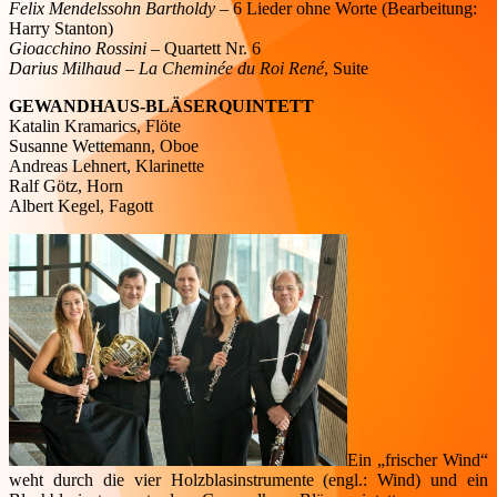
Felix Mendelssohn Bartholdy
– 6 Lieder ohne Worte (Bearbeitung:
Harry Stanton)
Gioacchino Rossini
– Quartett Nr. 6
Darius Milhaud
–
La Cheminée du Roi René
, Suite
GEWANDHAUS-BLÄSERQUINTETT
Katalin Kramarics, Flöte
Susanne Wettemann, Oboe
Andreas Lehnert, Klarinette
Ralf Götz, Horn
Albert Kegel, Fagott
Ein „frischer Wind“
weht durch die vier Holzblasinstrumente (engl.: Wind) und ein