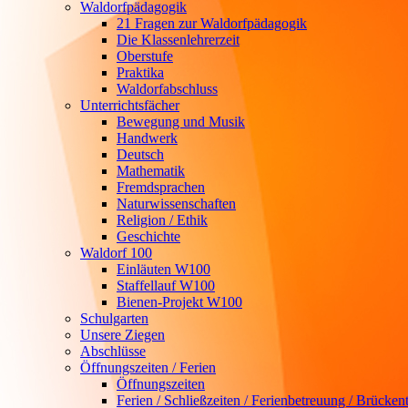
Waldorfpädagogik
21 Fragen zur Waldorfpädagogik
Die Klassenlehrerzeit
Oberstufe
Praktika
Waldorfabschluss
Unterrichtsfächer
Bewegung und Musik
Handwerk
Deutsch
Mathematik
Fremdsprachen
Naturwissenschaften
Religion / Ethik
Geschichte
Waldorf 100
Einläuten W100
Staffellauf W100
Bienen-Projekt W100
Schulgarten
Unsere Ziegen
Abschlüsse
Öffnungszeiten / Ferien
Öffnungszeiten
Ferien / Schließzeiten / Ferienbetreuung / Brücken