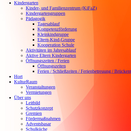
Kindergarten
Kinder- und Familienzentrum (KiFaZ)
Kindergartengruppen
Pädagogik
Tagesablauf
Kompetenzförderung
Kleinkindgruppe
Eltern-Kind-Gruppe
Kooperation Schule
Aktivitäten im Jahresablauf
Aktive Eltern Kindergarten
Öffnungszeiten / Ferien
Öffnungszeiten
Ferien / Schließzeiten / Ferienbetreuung / Brücken
Hort
KulturRaum
Veranstaltungen
Vermietungen
Über uns
Leitbild
Schutzkonzept
Gremien
Fördermaßnahmen
Adventsbasar
Schulküche