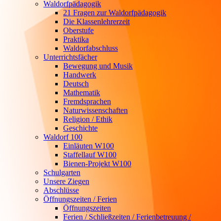
Waldorfpädagogik
21 Fragen zur Waldorfpädagogik
Die Klassenlehrerzeit
Oberstufe
Praktika
Waldorfabschluss
Unterrichtsfächer
Bewegung und Musik
Handwerk
Deutsch
Mathematik
Fremdsprachen
Naturwissenschaften
Religion / Ethik
Geschichte
Waldorf 100
Einläuten W100
Staffellauf W100
Bienen-Projekt W100
Schulgarten
Unsere Ziegen
Abschlüsse
Öffnungszeiten / Ferien
Öffnungszeiten
Ferien / Schließzeiten / Ferienbetreuung /