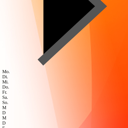
Mo.
Di.
Mi.
Do.
Fr.
Sa.
So.
M
D
M
D