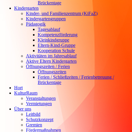
Brückentage
Kindergarten
Kinder- und Familienzentrum (KiFaZ)
Kindergartengruppen
Pädagogik
Tagesablauf
Kompetenzförderung
Kleinkindgruppe
Eltern-Kind-Gruppe
Kooperation Schule
Aktivitäten im Jahresablauf
Aktive Eltern Kindergarten
Öffnungszeiten / Ferien
Öffnungszeiten
Ferien / Schließzeiten / Ferienbetreuung /
Brückentage
Hort
KulturRaum
Veranstaltungen
Vermietungen
Über uns
Leitbild
Schutzkonzept
Gremien
Fördermaßnahmen