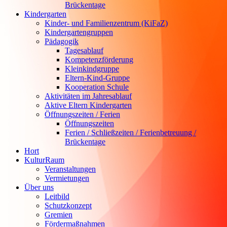
Brückentage
Kindergarten
Kinder- und Familienzentrum (KiFaZ)
Kindergartengruppen
Pädagogik
Tagesablauf
Kompetenzförderung
Kleinkindgruppe
Eltern-Kind-Gruppe
Kooperation Schule
Aktivitäten im Jahresablauf
Aktive Eltern Kindergarten
Öffnungszeiten / Ferien
Öffnungszeiten
Ferien / Schließzeiten / Ferienbetreuung /
Brückentage
Hort
KulturRaum
Veranstaltungen
Vermietungen
Über uns
Leitbild
Schutzkonzept
Gremien
Fördermaßnahmen