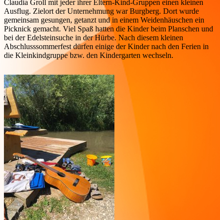
Claudia Groll mit jeder ihrer Eltern-Kind-Gruppen einen kleinen
Ausflug. Zielort der Unternehmung war Burgberg. Dort wurde
gemeinsam gesungen, getanzt und in einem Weidenhäuschen ein
Picknick gemacht. Viel Spaß hatten die Kinder beim Planschen und
bei der Edelsteinsuche in der Hürbe. Nach diesem kleinen
Abschlusssommerfest dürfen einige der Kinder nach den Ferien in
die Kleinkindgruppe bzw. den Kindergarten wechseln.