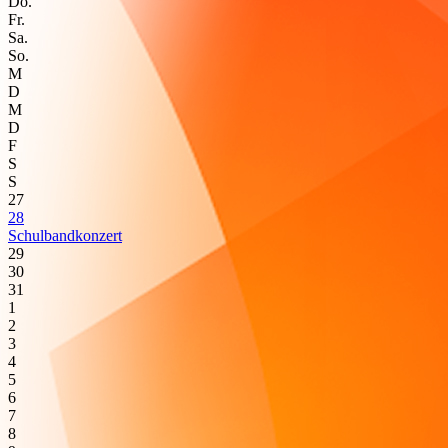
Do.
Fr.
Sa.
So.
M
D
M
D
F
S
S
27
28
Schulbandkonzert
29
30
31
1
2
3
4
5
6
7
8