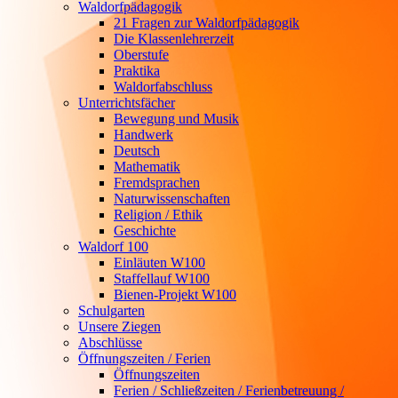
Waldorfpädagogik
21 Fragen zur Waldorfpädagogik
Die Klassenlehrerzeit
Oberstufe
Praktika
Waldorfabschluss
Unterrichtsfächer
Bewegung und Musik
Handwerk
Deutsch
Mathematik
Fremdsprachen
Naturwissenschaften
Religion / Ethik
Geschichte
Waldorf 100
Einläuten W100
Staffellauf W100
Bienen-Projekt W100
Schulgarten
Unsere Ziegen
Abschlüsse
Öffnungszeiten / Ferien
Öffnungszeiten
Ferien / Schließzeiten / Ferienbetreuung /