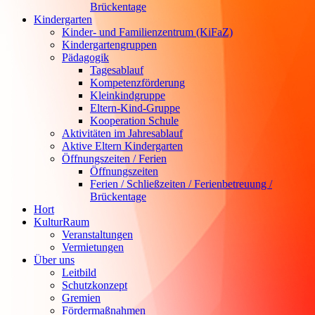
Brückentage
Kindergarten
Kinder- und Familienzentrum (KiFaZ)
Kindergartengruppen
Pädagogik
Tagesablauf
Kompetenzförderung
Kleinkindgruppe
Eltern-Kind-Gruppe
Kooperation Schule
Aktivitäten im Jahresablauf
Aktive Eltern Kindergarten
Öffnungszeiten / Ferien
Öffnungszeiten
Ferien / Schließzeiten / Ferienbetreuung /
Brückentage
Hort
KulturRaum
Veranstaltungen
Vermietungen
Über uns
Leitbild
Schutzkonzept
Gremien
Fördermaßnahmen