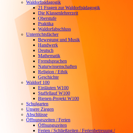
Waldorfpädagogik
21 Fragen zur Waldorfpädagogik
Die Klassenlehrerzeit
Oberstufe
Praktika
Waldorfabschluss
Unterrichtsfächer
Bewegung und Musik
Handwerk
Deutsch
Mathematik
Fremdsprachen
Naturwissenschaften
Religion / Ethik
Geschichte
Waldorf 100
Einläuten W100
Staffellauf W100
Bienen-Projekt W100
Schulgarten
Unsere Ziegen
Abschlüsse
Öffnungszeiten / Ferien
Öffnungszeiten
Ferien / Schließzeiten / Ferienbetreuung /