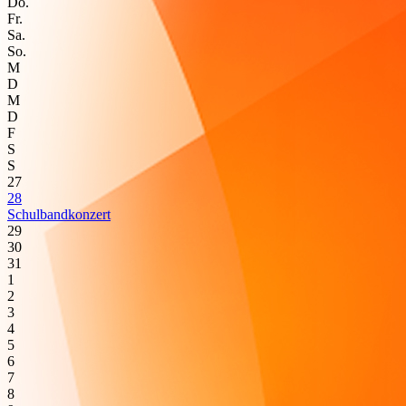
Do.
Fr.
Sa.
So.
M
D
M
D
F
S
S
27
28
Schulbandkonzert
29
30
31
1
2
3
4
5
6
7
8